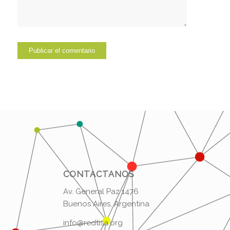
CONTACTANOS
Av. General Paz 1476
Buenos Aires, Argentina
info@redtisa.org