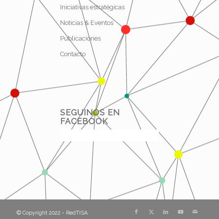
Iniciativas estratégicas
Noticias & Eventos
Publicaciones
Contacto
SEGUINOS EN
FACEBOOK
© Copyright 2022 - RedTISA