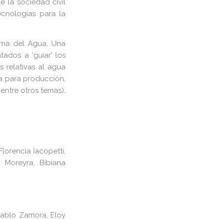
 la sociedad civil
cnologías para la
orma del Agua. Una
tados a ‘guiar’ los
s relativas al agua
a para producción,
 entre otros temas).
lorencia Iacopetti,
a Moreyra, Bibiana
Pablo Zamora, Eloy