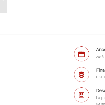
Tecnología, Innovación
y Desarroll...
Año
2016
Fina
IESCT
Desc
La p
suman