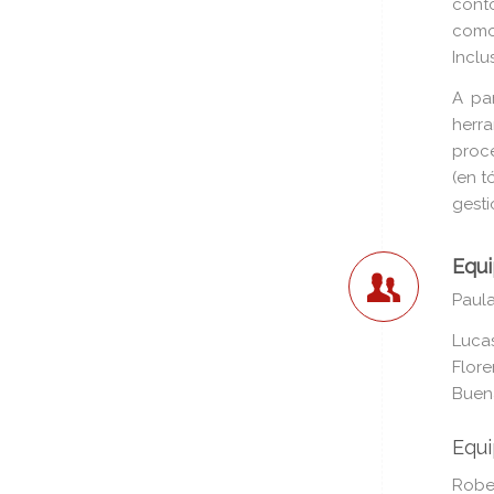
contó
como
Inclu
A par
herra
proce
(en 
gesti
Equ
Paula
Lucas
Flor
Buen
Equ
Robe