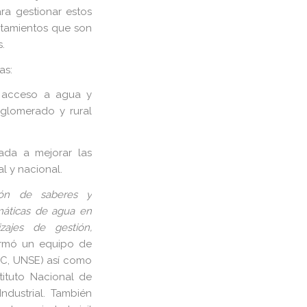
ra gestionar estos
entamientos que son
.
as:
e acceso a agua y
aglomerado y rural
tada a mejorar las
al y nacional.
ión de saberes y
emáticas de agua en
izajes de gestión,
ormó un equipo de
CC, UNSE) así como
tituto Nacional de
ndustrial. También