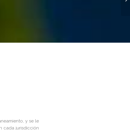
neamiento, y se le
n cada jurisdicción