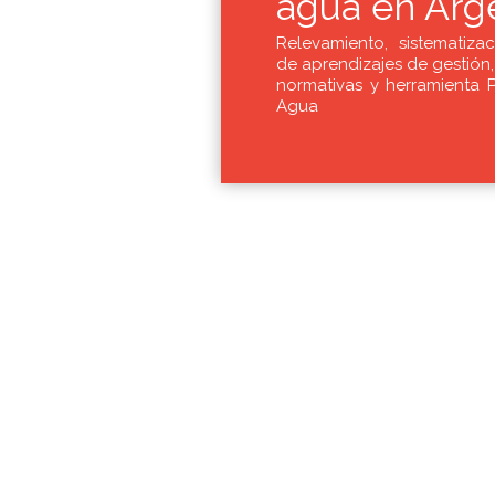
agua en Arg
Relevamiento, sistematizac
de aprendizajes de gestión,
normativas y herramienta 
Agua