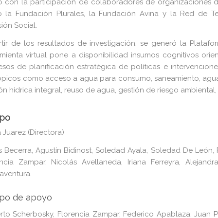
 con la participación de colaboradores de organizaciones de
 la Fundación Plurales, la Fundación Avina y la Red de Te
sión Social.
tir de los resultados de investigación, se generó la Plataf
mienta virtual pone a disponibilidad insumos cognitivos orien
sos de planificación estratégica de políticas e intervencione
tópicos como acceso a agua para consumo, saneamiento, agu
ón hídrica integral, reuso de agua, gestión de riesgo ambiental,
ipo
 Juarez (Directora)
 Becerra, Agustín Bidinost, Soledad Ayala, Soledad De León, F
encia Zampar, Nicolás Avellaneda, Iriana Ferreyra, Alejandr
aventura.
ipo de apoyo
rto Scherbosky, Florencia Zampar, Federico Apablaza, Juan 