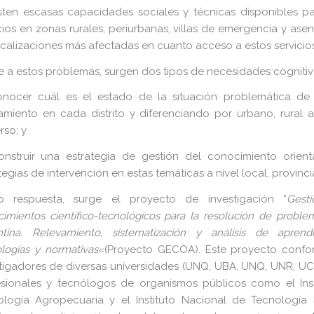
sten escasas capacidades sociales y técnicas disponibles pa
cios en zonas rurales, periurbanas, villas de emergencia y as
ocalizaciones más afectadas en cuanto acceso a estos servicios
e a estos problemas, surgen dos tipos de necesidades cognitiv
conocer cuál es el estado de la situación problemática d
amiento en cada distrito y diferenciando por urbano, rural 
rso; y
construir una estrategia de gestión del conocimiento orien
tegias de intervención en estas temáticas a nivel local, provinci
 respuesta, surge el proyecto de investigación “
Gest
imientos científico-tecnológicos para la resolución de probl
ntina. Relevamiento, sistematización y análisis de aprend
logías y normativas
«(Proyecto GECOA). Este proyecto conf
stigadores de diversas universidades (UNQ, UBA, UNQ, UNR, U
esionales y tecnólogos de organismos públicos como el Ins
ología Agropecuaria y el Instituto Nacional de Tecnología I