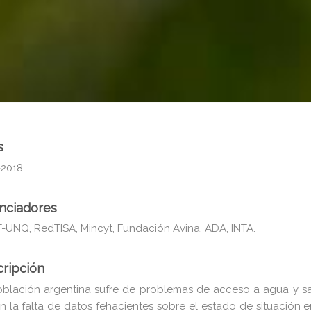
s
-2018
nciadores
-UNQ, RedTISA, Mincyt, Fundación Avina, ADA, INTA.
ripción
oblación argentina sufre de problemas de acceso a agua y sa
 la falta de datos fehacientes sobre el estado de situación e