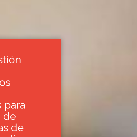
stión
os
s para
n de
as de