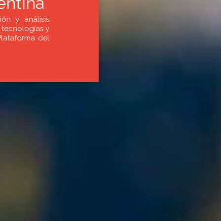
entina
ión y análisis
 tecnologías y
Plataforma del