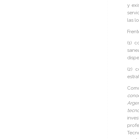
y exi
servi
las l
Frent
(1) 
sane
dispe
(2) 
estra
Como
conoc
Arge
tecno
inve
prof
Tecn